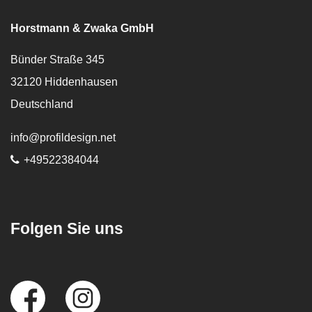
Horstmann & Zwaka GmbH
Bünder Straße 345
32120
Hiddenhausen
Deutschland
E-Mail:
info@profildesign.net
Telefon:
+49522384044
Folgen Sie uns
Social
Media