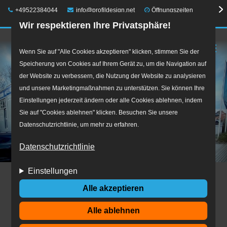
Telefon:
E-Mail:
+49522384044
info@profildesign.net
Öffnungszeiten
Wir respektieren Ihre Privatsphäre!
☰
Direkt
Wenn Sie auf "Alle Cookies akzeptieren" klicken, stimmen Sie der
Speicherung von Cookies auf Ihrem Gerät zu, um die Navigation auf
zum
der Website zu verbessern, die Nutzung der Website zu analysieren
Inhalt
und unsere Marketingmaßnahmen zu unterstützen. Sie können Ihre
Einstellungen jederzeit ändern oder alle Cookies ablehnen, indem
Sie auf "Cookies ablehnen" klicken. Besuchen Sie unsere
Datenschutzrichtlinie, um mehr zu erfahren.
Datenschutzrichtlinie
Einstellungen
Anmelden
(aktiver
Neues Passwort anfordern
Alle akzeptieren
Haupt-
Reiter)
Alle ablehnen
Reiter