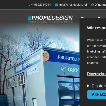
Direkt
Telefon:
E-Mail:
+49522384044
info@profildesign.net
Öffnungs
zum
Shop
Felg
Inhalt
Wir respe
Wenn Sie auf "
um die Navigat
Marketingmaßna
ablehnen, inde
erfahren.
Datenschutz
Einstel
Alle ak