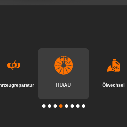
hrzeugreparatur
HU/AU
Ölwechsel