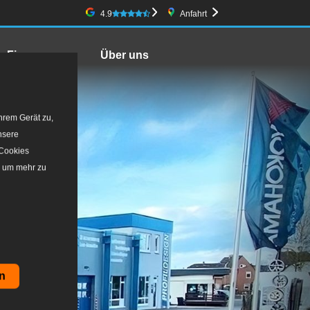
Google-Bewertung
4.9
Anfahrt
Firmenwagen
Über uns
hrem Gerät zu,
nsere
 Cookies
, um mehr zu
n