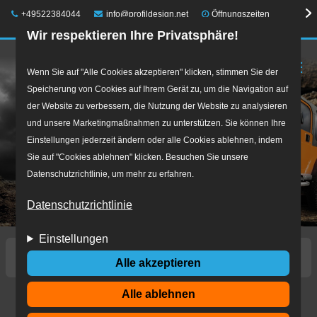
Telefon:
E-Mail:
+49522384044
info@profildesign.net
Öffnungszeiten
Wir respektieren Ihre Privatsphäre!
☰
Direkt
Wenn Sie auf "Alle Cookies akzeptieren" klicken, stimmen Sie der
Speicherung von Cookies auf Ihrem Gerät zu, um die Navigation auf
zum
der Website zu verbessern, die Nutzung der Website zu analysieren
Inhalt
und unsere Marketingmaßnahmen zu unterstützen. Sie können Ihre
Einstellungen jederzeit ändern oder alle Cookies ablehnen, indem
Sie auf "Cookies ablehnen" klicken. Besuchen Sie unsere
Datenschutzrichtlinie, um mehr zu erfahren.
Datenschutzrichtlinie
Einstellungen
Startseite
Reifen
Offroad
Alle akzeptieren
Alle ablehnen
Offroad