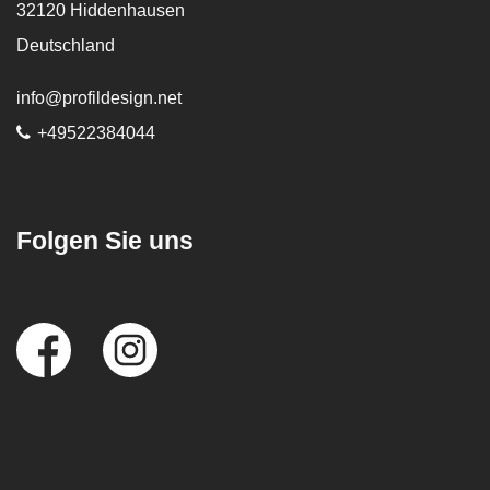
32120
Hiddenhausen
Deutschland
E-Mail:
info@profildesign.net
Telefon:
+49522384044
Folgen Sie uns
Social
Media