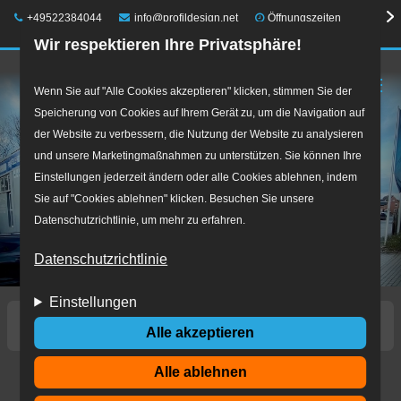
Telefon:
E-Mail:
+49522384044
info@profildesign.net
Öffnungszeiten
Wir respektieren Ihre Privatsphäre!
☰
Direkt
Wenn Sie auf "Alle Cookies akzeptieren" klicken, stimmen Sie der
Speicherung von Cookies auf Ihrem Gerät zu, um die Navigation auf
zum
der Website zu verbessern, die Nutzung der Website zu analysieren
Inhalt
und unsere Marketingmaßnahmen zu unterstützen. Sie können Ihre
Einstellungen jederzeit ändern oder alle Cookies ablehnen, indem
Sie auf "Cookies ablehnen" klicken. Besuchen Sie unsere
Datenschutzrichtlinie, um mehr zu erfahren.
Datenschutzrichtlinie
Einstellungen
Startseite
eu-reifenlabel.jpg
Alle akzeptieren
Alle ablehnen
eu-reifenlabel.jpg