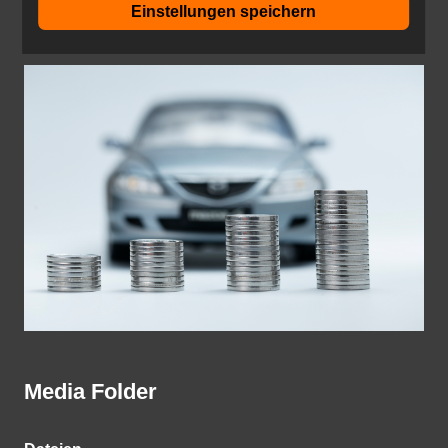
Fuhrparkmanagement.jpg
Einstellungen speichern
Media Folder