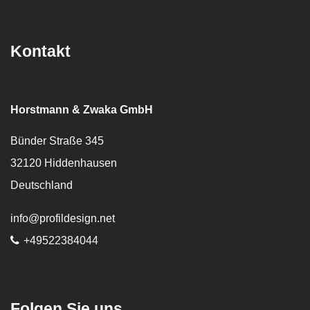
Kontakt
Horstmann & Zwaka GmbH
Bünder Straße 345
32120
Hiddenhausen
Deutschland
E-Mail:
info@profildesign.net
Telefon:
+49522384044
Folgen Sie uns