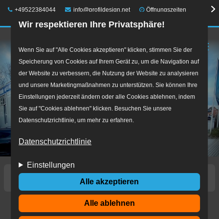
Telefon:
E-Mail:
+49522384044
info@profildesign.net
Öffnungszeiten
Wir respektieren Ihre Privatsphäre!
☰
Direkt
Wenn Sie auf "Alle Cookies akzeptieren" klicken, stimmen Sie der
Speicherung von Cookies auf Ihrem Gerät zu, um die Navigation auf
zum
der Website zu verbessern, die Nutzung der Website zu analysieren
Inhalt
und unsere Marketingmaßnahmen zu unterstützen. Sie können Ihre
Einstellungen jederzeit ändern oder alle Cookies ablehnen, indem
Sie auf "Cookies ablehnen" klicken. Besuchen Sie unsere
Datenschutzrichtlinie, um mehr zu erfahren.
Datenschutzrichtlinie
Einstellungen
Startseite
Warum ein Fuhrparkmanagement.jpg
Alle akzeptieren
Alle ablehnen
Warum ein